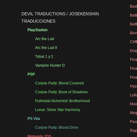
Bas
DEVIL TRADUCTIONS
/
JOSEKENSHIN
Bat
TRADUCCIONES
Bat
PlayStation
Bio
Arc the Lad
Clif
Arc the Lad II
Dra
Tobal 1 y 2
Fina
Vampire Hunter D
Fina
PSP
Fina
Corpse Party: Blood Covered
Hype
Corpse Party: Book of Shadows
Lufi
Fullmetal Alchemist: Brotherhood
Max
Lunar: Silver Star Harmony
Meg
PS Vita
Pac
Corpse Party: Blood Drive
Rap
Nintendo 3DS