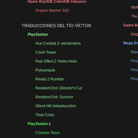
Game Boy/GB Color/GB Advance
Wol
Dragon Warrior 1&2
The 
TRADUCCIONES DEL TÍO VÍCTOR
Game Bo
Mag
PlayStation
Mega Dr
Ace Combat 3: electrosfera
Max
Clock Tower
Phan
Fear Effect 2: Retro Helix
Phan
Policenauts
Phan
Ready 2 Rumble
Resident Evil: Director's Cut
Resident Evil: Survivor
Silent Hill (retraducción)
Time Crisis
PlayStation 2
Crimson Tears