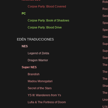
Rob
Corpse Party: Blood Covered
Roc
PC
Sec
Corpse Party: Book of Shadows
Spa
Corpse Party: Blood Drive
Spe
Stre
EDÉN TRADUCCIONES
Sup
NES
Sup
Legend of Zelda
Sup
Dragon Warrior
The
Super NES
The
Brandish
The
Madou Monogatari
Sha
Secret of the Stars
The
YS III: Wanderers from Ys
Uni
Lufia & The Fortress of Doom
U.N