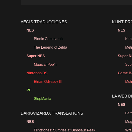
AEGIS TRADUCCIONES
KLINT P
NES
NES
Bionic Commando
Kirb
The Legend of Zelda
Met
Super NES
Super 
Magical Pop'n
Sup
Nintendo DS
Game Bo
Etrian Odyssey III
Metr
PC
LA WEB D
StepMania
NES
DARKWIZARDX TRANSLATIONS
Bat
NES
Meg
Flintstones: Surprise at Dinosaur Peak
Wrat