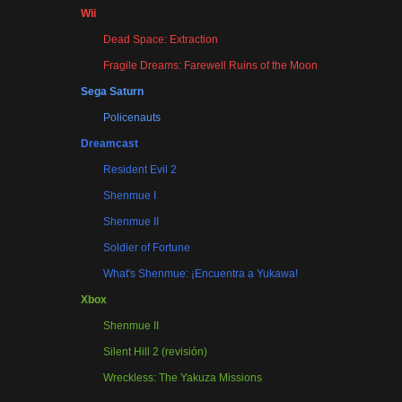
Wii
Dead Space: Extraction
Fragile Dreams: Farewell Ruins of the Moon
Sega Saturn
Policenauts
Dreamcast
Resident Evil 2
Shenmue I
Shenmue II
Soldier of Fortune
What's Shenmue: ¡Encuentra a Yukawa!
Xbox
Shenmue II
Silent Hill 2 (revisión)
Wreckless: The Yakuza Missions