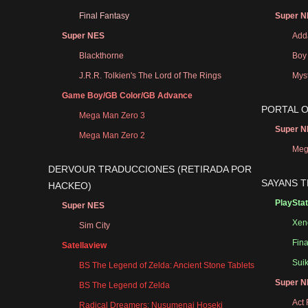
Final Fantasy
Super 
Super NES
Add
Blackthorne
Boy
J.R.R. Tolkien's The Lord of The Rings
Myst
Game Boy/GB Color/GB Advance
PORTAL 
Mega Man Zero 3
Super 
Mega Man Zero 2
Meg
DERVOUR TRADUCCIONES (RETIRADA POR
SAYANS 
HACKEO)
PlayStat
Super NES
Xen
Sim City
Fina
Satellaview
Sui
BS The Legend of Zelda: Ancient Stone Tablets
Super 
BS The Legend of Zelda
Act 
Radical Dreamers: Nusumenai Hoseki