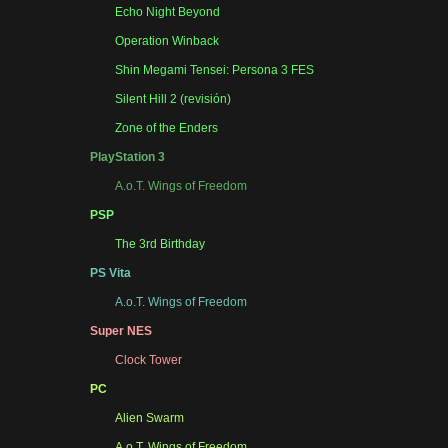
Echo Night Beyond
Operation Winback
Shin Megami Tensei: Persona 3 FES
Silent Hill 2 (revisión)
Zone of the Enders
PlayStation 3
A.o.T. Wings of Freedom
PSP
The 3rd Birthday
PS Vita
A.o.T. Wings of Freedom
Super NES
Clock Tower
PC
Alien Swarm
A.o.T. Wings of Freedom